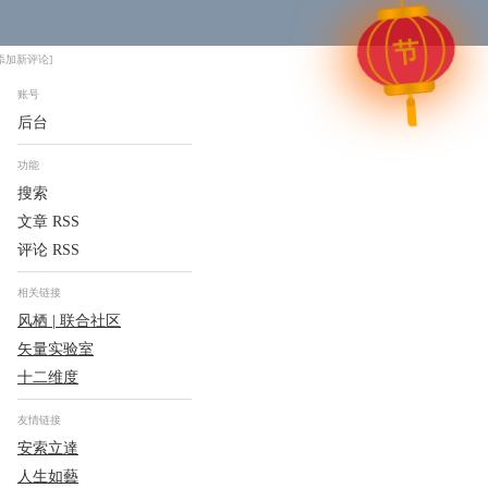
节
添加新评论]
账号
后台
功能
搜索
文章 RSS
评论 RSS
相关链接
风栖 | 联合社区
矢量实验室
十二维度
友情链接
安索立達
人生如藝